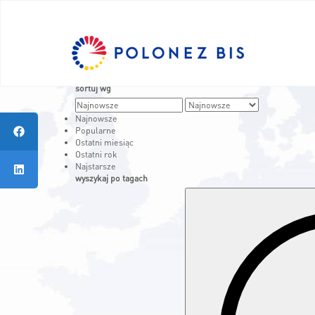
A
A-
A+
EN
sortuj wg
Aktualności
Najnowsze
Program
Popularne
Ostatni miesiąc
Fellows
Ostatni rok
Projekty
Najstarsze
wyszykaj po tagach
KONKURSY
Kontakt