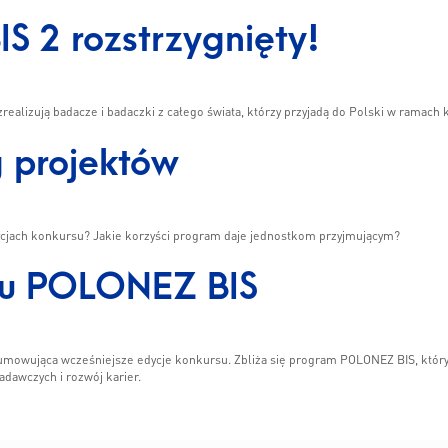
 2 rozstrzygnięty!
realizują badacze i badaczki z całego świata, którzy przyjadą do Polski w ramac
 projektów
dycjach konkursu? Jakie korzyści program daje jednostkom przyjmującym?
u POLONEZ BIS
sumowująca wcześniejsze edycje konkursu. Zbliża się program POLONEZ BIS, któr
dawczych i rozwój karier.