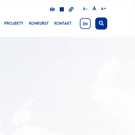
A
A-
A+
PROJEKTY
KONKURSY
KONTAKT
EN