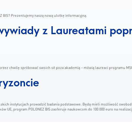
Z BIS? Prezentujemy naszą nową ulotkę informacyjną.
wywiady z Laureatami popr
t przez chwilę spróbować swoich sił poza akademią – mówią laureaci programu 
ryzoncie
polskich instytucjach prowadzić badania podstawowe. Będą mieli możliwość swobo
ków UE, program POLONEZ BIS zaoferuje naukowcom do 100 000 euro na realizacj