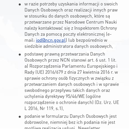
w razie potrzeby uzyskania informacji o swoich
KONTAKT
Danych Osobowych oraz realizacji innych praw
w stosunku do danych osobowych, które są
przetwarzane przez Narodowe Centrum Nauki
należy kontaktować się z Inspektorem Ochrony
A
A-
A+
Danych za pomocą poczty elektronicznej (e-
mail:
iod@ncn.gov.pl
) lub bezpośrednio w
siedzibie administratora danych osobowych,
podstawę prawną przetwarzania Danych
Osobowych przez NCN stanowi art. 6 ust. 1 lit.
a) Rozporządzenia Parlamentu Europejskiego i
Rady (UE) 2016/679 z dnia 27 kwietnia 2016 r. w
sprawie ochrony osób fizycznych w związku z
przetwarzaniem danych osobowych i w sprawie
swobodnego przepływu takich danych oraz
uchylenia dyrektywy 95/46/WE (ogólne
rozporządzenie o ochronie danych) (Dz. Urz. UE
L 2016, Nr 119, s.1),
podanie w formularzu Danych Osobowych jest
dobrowolne, niemniej bez ich podania nie jest
możliwa realizacja usługi „Newsletter