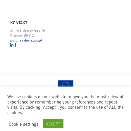
KONTAKT
ul. Twardowskiego 16
Kraków 30-312
polonez@ncn.gov.pl
We use cookies on our website to give you the most relevant
Projekt finansowany ze środków programu ramowego Unii
experience by remembering your preferences and repeat
Europejskiej w zakresie badań naukowych i innowacji Horyzont 2020
visits. By clicking “Accept”, you consent to the use of ALL the
na podstawie umowy nr 945339 w ramach działań „Marie
cookies.
Skłodowska-Curie”.
Cookie settings
ACCEPT
© National Science Centre
|
Code: Nfinity
|
Design: Papercut