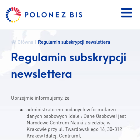
EN
Główna
Regulamin subskrypcji newslettera
AKTUALNOŚCI
Regulamin subskrypcji
newslettera
PROGRAM
FELLOWS
Uprzejmie informujemy, że
administratorem podanych w formularzu
PROJEKTY
danych osobowych (dalej: Dane Osobowe) jest
Narodowe Centrum Nauki z siedzibą w
KONKURSY
Krakowie przy ul. Twardowskiego 16, 30-312
Kraków (dalej: Centrum),