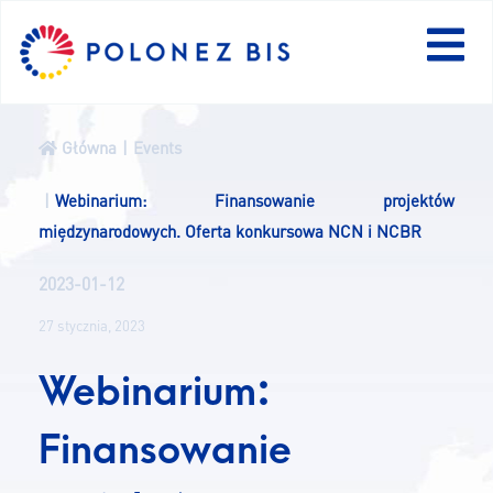
EN
Główna
Events
AKTUALNOŚCI
Webinarium: Finansowanie projektów
międzynarodowych. Oferta konkursowa NCN i NCBR
PROGRAM
2023-01-12
FELLOWS
27 stycznia, 2023
Webinarium:
PROJEKTY
Finansowanie
KONKURSY