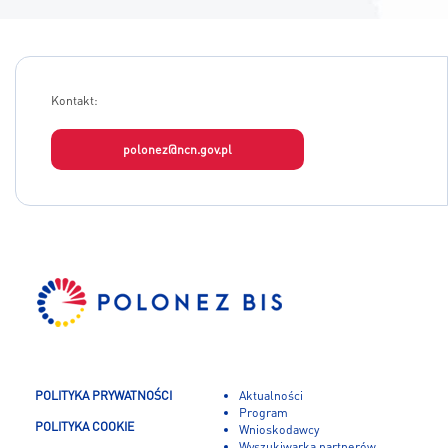
KONTAKT
A
Kontakt:
A-
A+
polonez@ncn.gov.pl
POLITYKA PRYWATNOŚCI
Aktualności
Program
POLITYKA COOKIE
Wnioskodawcy
Wyszukiwarka partnerów