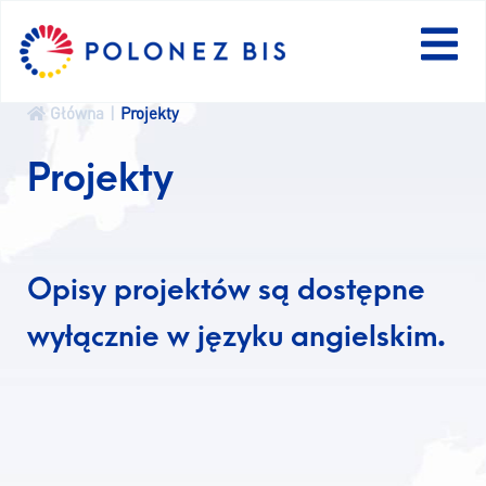
EN
Główna
Projekty
Projekty
AKTUALNOŚCI
PROGRAM
Opisy projektów są dostępne
FELLOWS
wyłącznie w języku angielskim.
PROJEKTY
KONKURSY